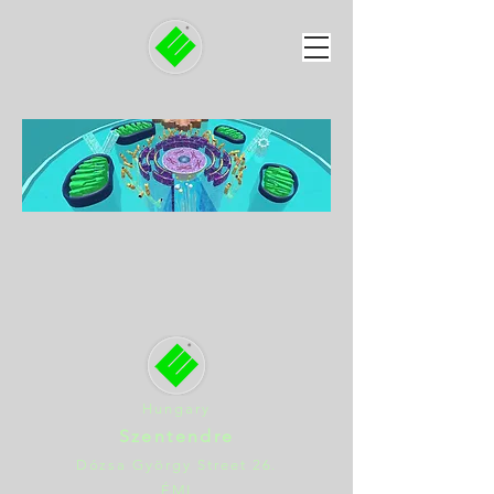
Hungary
Szentendre
Dózsa György Street 26.
ÉMI